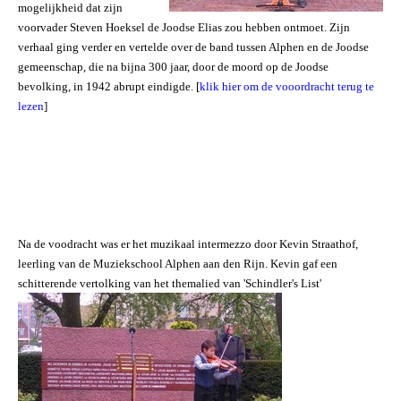
mogelijkheid dat zijn
voorvader Steven Hoeksel de Joodse Elias zou hebben ontmoet. Zijn
verhaal ging verder en vertelde over de band tussen Alphen en de Joodse
gemeenschap, die na bijna 300 jaar, door de moord op de Joodse
bevolking, in 1942 abrupt eindigde. [
klik hier om de vooordracht terug te
lezen
]
Na de voodracht was er het muzikaal intermezzo door Kevin Straathof,
leerling van de Muziekschool Alphen aan den Rijn. Kevin gaf een
schitterende vertolking van het themalied van 'Schindler's List'