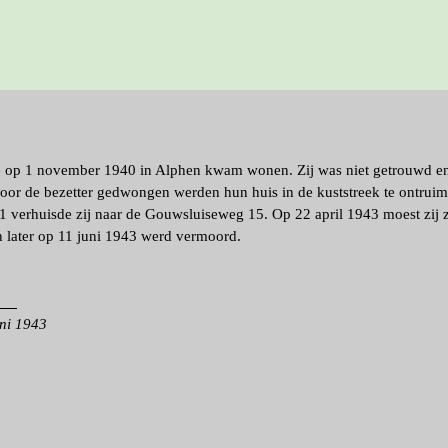
ie op 1 november 1940 in Alphen kwam wonen. Zij was niet getrouwd en
 door de bezetter gedwongen werden hun huis in de kuststreek te ontrui
41 verhuisde zij naar de Gouwsluiseweg 15. Op 22 april 1943 moest zij 
n later op 11 juni 1943 werd vermoord.
_
uni 1943