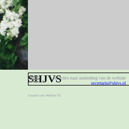
Menu over
SHJVS
Reacties naar aanleiding van de website
secretaris@shjvs.nl
Created with WebSite X5